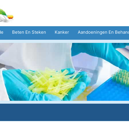
de
Beten En Steken
Kanker
Aandoeningen En Behan
eid
Zorgsector
Geestelijke Gezondheid
Volksgezond