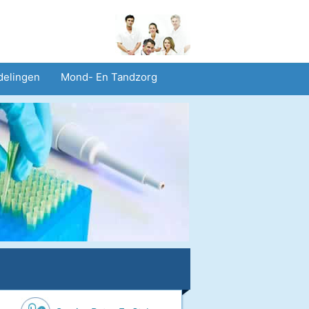
delingen
Mond- En Tandzorg
heid En Veiligheid
Operaties