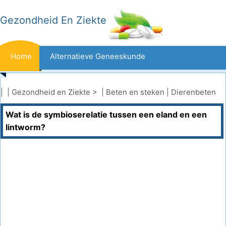
Gezondheid En Ziekte
Home
Alternatieve Geneeskunde
Beten En Steken
Kanker
| |
Gezondheid en Ziekte
> |
Beten en steken
|
Dierenbeten
Wat is de symbioserelatie tussen een eland en een
Aandoeningen En Behandelingen
Mond- En Tandzorg
lintworm?
Dieet En Voeding
Gezinsgezondheid
Zorgsector
Geestelijke Gezondheid
Volksgezondheid En Veiligheid
Operaties
Gezondheid