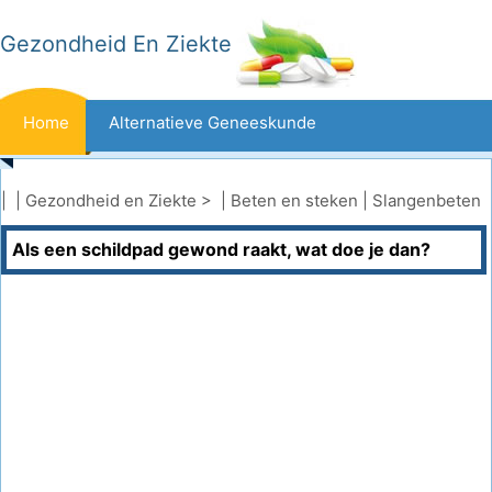
Gezondheid En Ziekte
Home
Alternatieve Geneeskunde
Beten En Steken
Kanker
| |
Gezondheid en Ziekte
> |
Beten en steken
|
Slangenbeten
Als een schildpad gewond raakt, wat doe je dan?
Aandoeningen En Behandelingen
Mond- En Tandzorg
Dieet En Voeding
Gezinsgezondheid
Zorgsector
Geestelijke Gezondheid
Volksgezondheid En Veiligheid
Operaties
Gezondheid