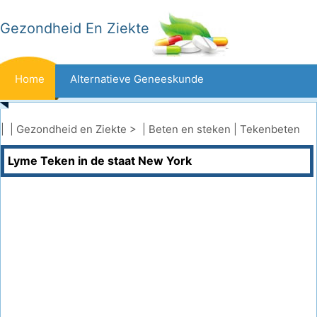
Gezondheid En Ziekte
Home
Alternatieve Geneeskunde
Beten En Steken
Kanker
| |
Gezondheid en Ziekte
> |
Beten en steken
|
Tekenbeten
Lyme Teken in de staat New York
Aandoeningen En Behandelingen
Mond- En Tandzorg
Dieet En Voeding
Gezinsgezondheid
Zorgsector
Geestelijke Gezondheid
Volksgezondheid En Veiligheid
Operaties
Gezondheid