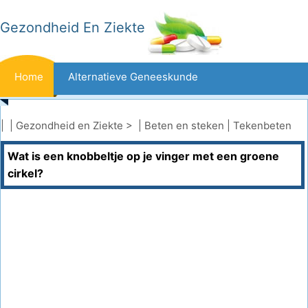
Gezondheid En Ziekte
Home
Alternatieve Geneeskunde
Beten En Steken
Kanker
| |
Gezondheid en Ziekte
> |
Beten en steken
|
Tekenbeten
Wat is een knobbeltje op je vinger met een groene
Aandoeningen En Behandelingen
Mond- En Tandzorg
cirkel?
Dieet En Voeding
Gezinsgezondheid
Zorgsector
Geestelijke Gezondheid
Volksgezondheid En Veiligheid
Operaties
Gezondheid