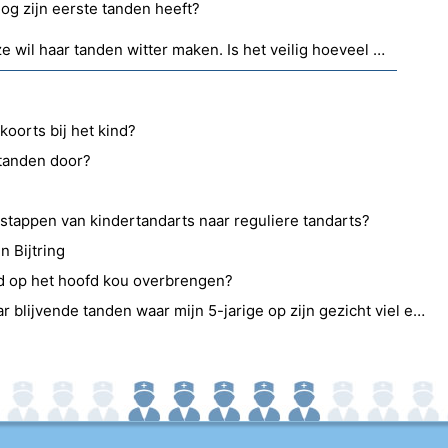
og zijn eerste tanden heeft?
Mijn dochter is 12 jaar oud en ze wil haar tanden witter maken. Is het veilig hoeveel het kost?
koorts bij het kind?
tanden door?
tappen van kindertandarts naar reguliere tandarts?
 Bijtring
d op het hoofd kou overbrengen?
Wat zal er gebeuren met haar blijvende tanden waar mijn 5-jarige op zijn gezicht viel en in het tandvlees werd geduwd?