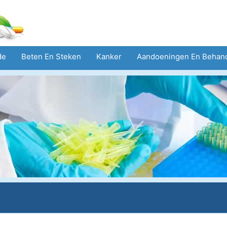
de
Beten En Steken
Kanker
Aandoeningen En Behan
eid
Zorgsector
Geestelijke Gezondheid
Volksgezond