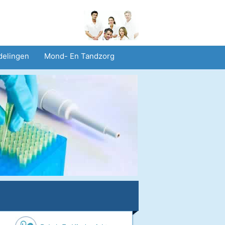
delingen
Mond- En Tandzorg
heid En Veiligheid
Operaties