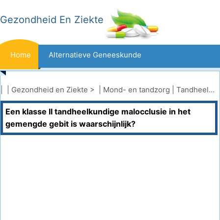
Gezondheid En Ziekte
Home
Alternatieve Geneeskunde
Beten En Steken
Kanker
| |
Gezondheid en Ziekte
> |
Mond- en tandzorg
|
Tandheelkundige aandoeningen
Een klasse II tandheelkundige malocclusie in het
Aandoeningen En Behandelingen
Mond- En Tandzorg
gemengde gebit is waarschijnlijk?
Dieet En Voeding
Gezinsgezondheid
Zorgsector
Geestelijke Gezondheid
Volksgezondheid En Veiligheid
Operaties
Gezondheid