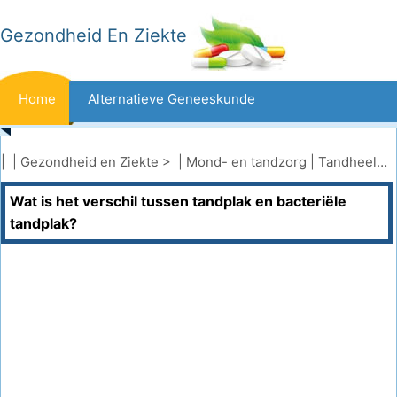
Gezondheid En Ziekte
Home
Alternatieve Geneeskunde
Beten En Steken
Kanker
| |
Gezondheid en Ziekte
> |
Mond- en tandzorg
|
Tandheelkundige aandoeningen
Wat is het verschil tussen tandplak en bacteriële
Aandoeningen En Behandelingen
Mond- En Tandzorg
tandplak?
Dieet En Voeding
Gezinsgezondheid
Zorgsector
Geestelijke Gezondheid
Volksgezondheid En Veiligheid
Operaties
Gezondheid