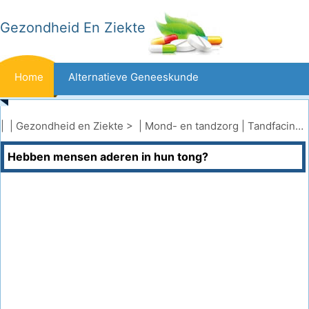
Gezondheid En Ziekte
Home
Alternatieve Geneeskunde
Beten En Steken
Kanker
| |
Gezondheid en Ziekte
> |
Mond- en tandzorg
|
Tandfacings
Hebben mensen aderen in hun tong?
Aandoeningen En Behandelingen
Mond- En Tandzorg
Dieet En Voeding
Gezinsgezondheid
Zorgsector
Geestelijke Gezondheid
Volksgezondheid En Veiligheid
Operaties
Gezondheid