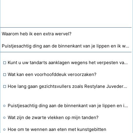
Waarom heb ik een extra wervel?
Puistjesachtig ding aan de binnenkant van je lippen en ik weet niet zeker wat het is, maar je vroeg je af of je daar puistjes kunt krijgen?
Kunt u uw tandarts aanklagen wegens het verpesten van het werk van de orthodontist. Ik heb mijn beugel eraf gehaald en ben naar fineerwerk gegaan. Door hem bijten zijn de tanden scheef etc. Is het allemaal in de war?
Wat kan een voorhoofddeuk veroorzaken?
Hoe lang gaan gezichtsvullers zoals Restylane Juvederm Radiesse en Sculptra mee?
Puistjesachtig ding aan de binnenkant van je lippen en ik weet niet zeker wat het is, maar je vroeg je af of je daar puistjes kunt krijgen?
Wat zijn de zwarte vlekken op mijn tanden?
Hoe om te wennen aan eten met kunstgebitten