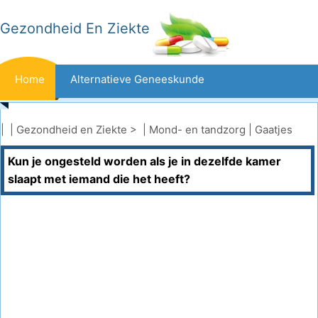
Gezondheid En Ziekte
Home
Alternatieve Geneeskunde
Beten En Steken
Kanker
| |
Gezondheid en Ziekte
> |
Mond- en tandzorg
|
Gaatjes
Kun je ongesteld worden als je in dezelfde kamer
Aandoeningen En Behandelingen
Mond- En Tandzorg
slaapt met iemand die het heeft?
Dieet En Voeding
Gezinsgezondheid
Zorgsector
Geestelijke Gezondheid
Volksgezondheid En Veiligheid
Operaties
Gezondheid