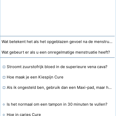
Wat betekent het als het opgeblazen gevoel na de menstruatie nooit is verdwenen?
Wat gebeurt er als u een onregelmatige menstruatie heeft?
Stroomt zuurstofrijk bloed in de superieure vena cava?
Hoe maak je een Kiespijn Cure
Als ik ongesteld ben, gebruik dan een Maxi-pad, maar het irriteert me als het ultradunne lekvloeit. Ook als het zelfs te groot is, is het groot. Is er een tussenmedium?
Is het normaal om een ​​tampon in 30 minuten te vullen?
Hoe in caries Cure