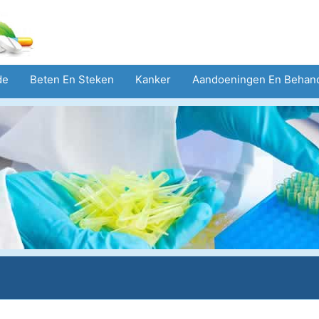
de
Beten En Steken
Kanker
Aandoeningen En Behan
eid
Zorgsector
Geestelijke Gezondheid
Volksgezond