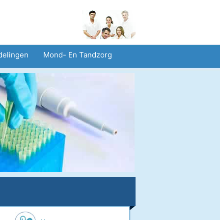
delingen
Mond- En Tandzorg
heid En Veiligheid
Operaties