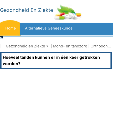
Gezondheid En Ziekte
Home
Alternatieve Geneeskunde
Beten En Steken
Kanker
| |
Gezondheid en Ziekte
> |
Mond- en tandzorg
|
Orthodontie
Hoeveel tanden kunnen er in één keer getrokken
Aandoeningen En Behandelingen
Mond- En Tandzorg
worden?
Dieet En Voeding
Gezinsgezondheid
Zorgsector
Geestelijke Gezondheid
Volksgezondheid En Veiligheid
Operaties
Gezondheid