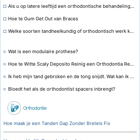
Als u op latere leeftijd een orthodontische behandeling heeft ondergaan, hoe lang moet u dan een tandheelkundige beugel blijven dragen nadat de behandeling is voltooid?
Hoe te Gum Get Out van Braces
Welke soorten tandheelkundig of orthodontisch werk kunnen worden gedaan om overvolle, scheve volwassen tanden te corrigeren?
Wat is een modulaire prothese?
Hoe te Witte Scaly Deposito Reinig een Orthodontia Retainer
Ik heb mijn tand gebroken en de tong snijdt. Wat kan ik aantrekken tot ik bij de tandarts ben?
Bloedt het als de orthodontist spacers inbrengt?
Orthodontie
Hoe maak je een Tanden Gap Zonder Bretels Fix