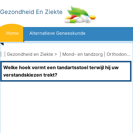
Gezondheid En Ziekte
Home
Alternatieve Geneeskunde
Beten En Steken
Kanker
| |
Gezondheid en Ziekte
> |
Mond- en tandzorg
|
Orthodontie
Welke hoek vormt een tandartsstoel terwijl hij uw
Aandoeningen En Behandelingen
Mond- En Tandzorg
verstandskiezen trekt?
Dieet En Voeding
Gezinsgezondheid
Zorgsector
Geestelijke Gezondheid
Volksgezondheid En Veiligheid
Operaties
Gezondheid