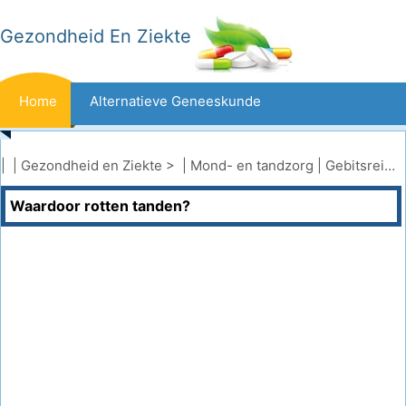
Gezondheid En Ziekte
Home
Alternatieve Geneeskunde
Beten En Steken
Kanker
| |
Gezondheid en Ziekte
> |
Mond- en tandzorg
|
Gebitsreiniging
Waardoor rotten tanden?
Aandoeningen En Behandelingen
Mond- En Tandzorg
Dieet En Voeding
Gezinsgezondheid
Zorgsector
Geestelijke Gezondheid
Volksgezondheid En Veiligheid
Operaties
Gezondheid