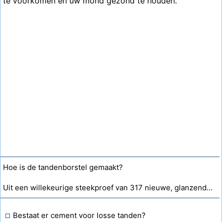
te voorkomen en uw mond gezond te houden.
Hoe is de tandenborstel gemaakt?
Uit een willekeurige steekproef van 317 nieuwe, glanzende elektrische tandenborstels bleek dat er 19 defect waren. Hoe schat u de kans in dat een tandenborstel is wat u schat?
Bestaat er cement voor losse tanden?