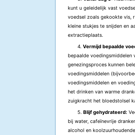
kunt u geleidelijk vast voedse
voedsel zoals gekookte vis, ro
kleine stukjes te snijden en
extractieplaats.
4.
Vermijd bepaalde voe
bepaalde voedingsmiddelen 
genezingsproces kunnen bel
voedingsmiddelen (bijvoorbee
voedingsmiddelen en voeding
het drinken van warme dranke
zuigkracht het bloedstolsel 
5.
Blijf gehydrateerd:
Vee
bij water, cafeïnevrije drank
alcohol en koolzuurhoudend