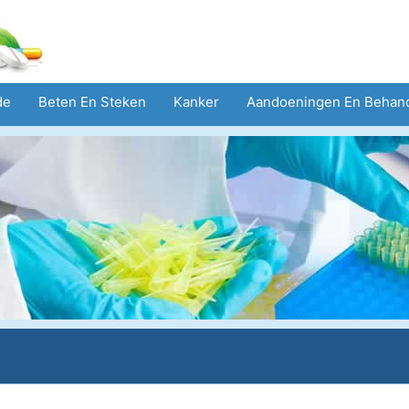
de
Beten En Steken
Kanker
Aandoeningen En Behan
eid
Zorgsector
Geestelijke Gezondheid
Volksgezond