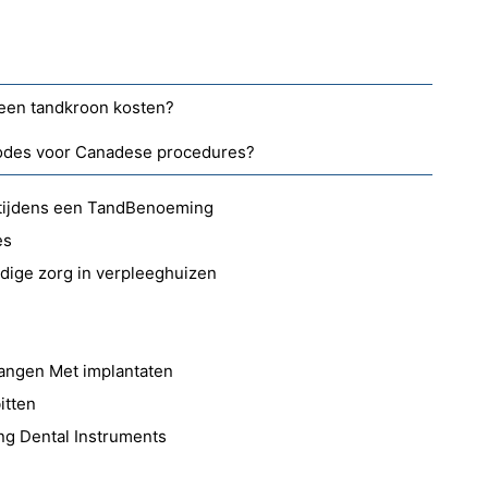
een tandkroon kosten?
codes voor Canadese procedures?
 tijdens een TandBenoeming
es
dige zorg in verpleeghuizen
vangen Met implantaten
itten
ng Dental Instruments