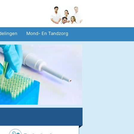
delingen
Mond- En Tandzorg
heid En Veiligheid
Operaties