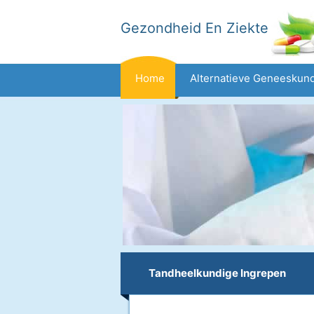
Gezondheid En Ziekte
Home
Alternatieve Geneeskun
Dieet En Voeding
Gezinsgezondh
Gezondheid
Tandheelkundige Ingrepen