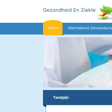
Gezondheid En Ziekte
Home
Alternatieve Geneeskun
Dieet En Voeding
Gezinsgezondh
Gezondheid
Tandpijn