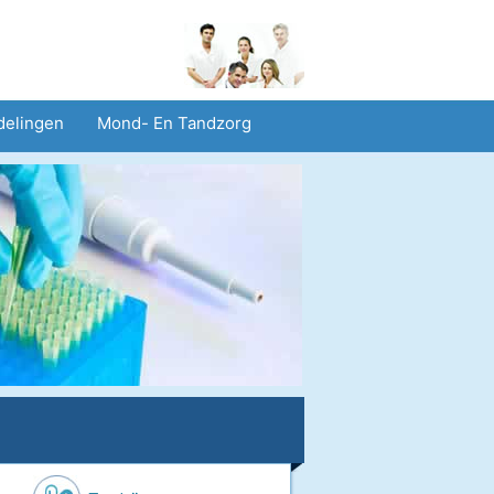
delingen
Mond- En Tandzorg
heid En Veiligheid
Operaties