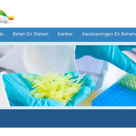
de
Beten En Steken
Kanker
Aandoeningen En Behan
eid
Zorgsector
Geestelijke Gezondheid
Volksgezond