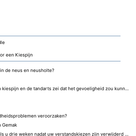
dle
or een Kiespijn
 in de neus en neusholte?
Ik heb nu ongeveer 2 weken kiespijn en de tandarts zei dat het gevoeligheid zou kunnen zijn, maar het heeft geleid tot kaakpijn. Wat is dit?
dheidsproblemen veroorzaken?
th Gemak
Moet u zich zorgen maken als u drie weken nadat uw verstandskiezen zijn verwijderd een vreselijke smaak in uw mond krijgt?