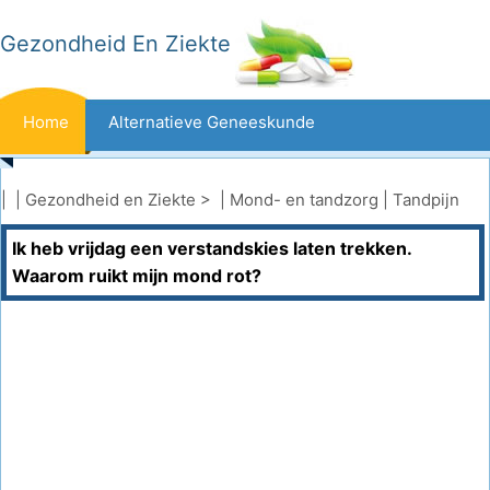
Gezondheid En Ziekte
Home
Alternatieve Geneeskunde
Beten En Steken
Kanker
| |
Gezondheid en Ziekte
> |
Mond- en tandzorg
|
Tandpijn
Ik heb vrijdag een verstandskies laten trekken.
Aandoeningen En Behandelingen
Mond- En Tandzorg
Waarom ruikt mijn mond rot?
Dieet En Voeding
Gezinsgezondheid
Zorgsector
Geestelijke Gezondheid
Volksgezondheid En Veiligheid
Operaties
Gezondheid