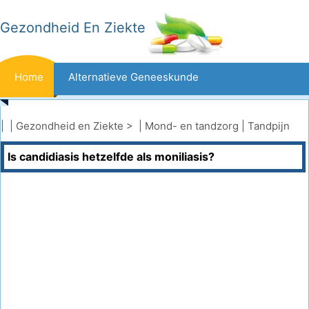
Gezondheid En Ziekte
Home
Alternatieve Geneeskunde
Beten En Steken
Kanker
| |
Gezondheid en Ziekte
> |
Mond- en tandzorg
|
Tandpijn
Is candidiasis hetzelfde als moniliasis?
Aandoeningen En Behandelingen
Mond- En Tandzorg
Dieet En Voeding
Gezinsgezondheid
Zorgsector
Geestelijke Gezondheid
Volksgezondheid En Veiligheid
Operaties
Gezondheid