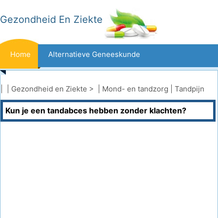
Gezondheid En Ziekte
Home
Alternatieve Geneeskunde
Beten En Steken
Kanker
| |
Gezondheid en Ziekte
> |
Mond- en tandzorg
|
Tandpijn
Kun je een tandabces hebben zonder klachten?
Aandoeningen En Behandelingen
Mond- En Tandzorg
Dieet En Voeding
Gezinsgezondheid
Zorgsector
Geestelijke Gezondheid
Volksgezondheid En Veiligheid
Operaties
Gezondheid