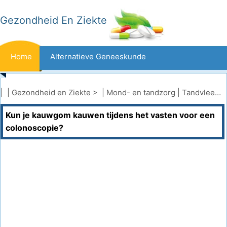
Gezondheid En Ziekte
Home
Alternatieve Geneeskunde
Beten En Steken
Kanker
| |
Gezondheid en Ziekte
> |
Mond- en tandzorg
|
Tandvleesaandoeningen
Kun je kauwgom kauwen tijdens het vasten voor een
Aandoeningen En Behandelingen
Mond- En Tandzorg
colonoscopie?
Dieet En Voeding
Gezinsgezondheid
Zorgsector
Geestelijke Gezondheid
Volksgezondheid En Veiligheid
Operaties
Gezondheid