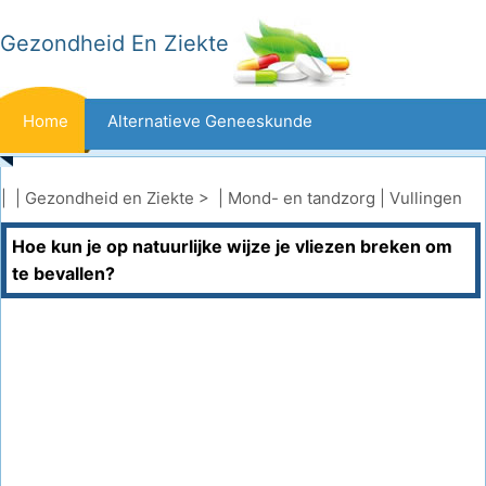
Gezondheid En Ziekte
Home
Alternatieve Geneeskunde
Beten En Steken
Kanker
| |
Gezondheid en Ziekte
> |
Mond- en tandzorg
|
Vullingen
Hoe kun je op natuurlijke wijze je vliezen breken om
Aandoeningen En Behandelingen
Mond- En Tandzorg
te bevallen?
Dieet En Voeding
Gezinsgezondheid
Zorgsector
Geestelijke Gezondheid
Volksgezondheid En Veiligheid
Operaties
Gezondheid