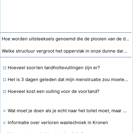
Hoe worden uitsteeksels genoemd die de plooien van de dunne darm bedekken?
Welke structuur vergroot het oppervlak in onze dunne darm en waarom heb je ze nodig?
Hoeveel soorten tandholtevullingen zijn er?
Het is 3 dagen geleden dat mijn menstruatie zou moeten beginnen. Ik heb een pasta als donkerbruin bloed en dan is ongeveer 2 3e van het maandverband opgevuld. Implantatiebloeding of menstruatie helpt mij?
Hoeveel kost een vulling voor de voortand?
Wat moet je doen als je echt naar het toilet moet, maar er is er één in de buurt?
Informatie over verloren wastechniek in Kronen