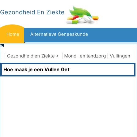
Gezondheid En Ziekte
Home
Alternatieve Geneeskunde
Beten En Steken
Kanker
| |
Gezondheid en Ziekte
> |
Mond- en tandzorg
|
Vullingen
Hoe maak je een Vullen Get
Aandoeningen En Behandelingen
Mond- En Tandzorg
Dieet En Voeding
Gezinsgezondheid
Zorgsector
Geestelijke Gezondheid
Volksgezondheid En Veiligheid
Operaties
Gezondheid