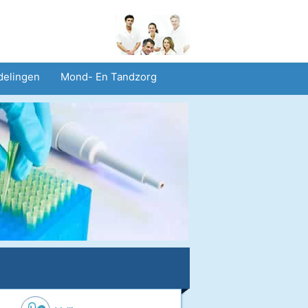
delingen
Mond- En Tandzorg
heid En Veiligheid
Operaties