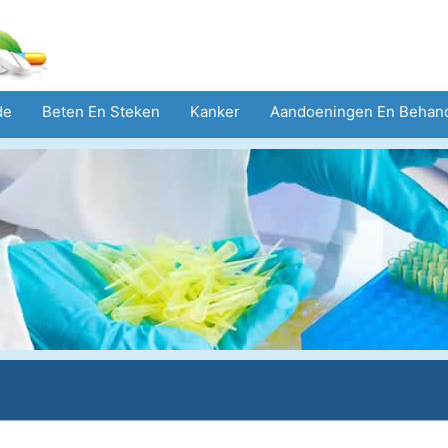
de
Beten En Steken
Kanker
Aandoeningen En Behan
eid
Zorgsector
Geestelijke Gezondheid
Volksgezond