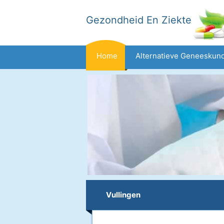
Gezondheid En Ziekte
Home
Alternatieve Geneeskun
Dieet En Voeding
Gezinsgezondh
Gezondheid
Vullingen