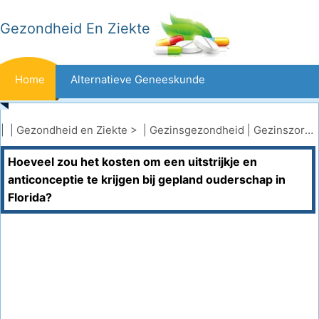
Gezondheid En Ziekte
Home
Alternatieve Geneeskunde
Beten En Steken
Kanker
| |
Gezondheid en Ziekte
> |
Gezinsgezondheid
|
Gezinszorgverzekering
Hoeveel zou het kosten om een ​​uitstrijkje en
Aandoeningen En Behandelingen
Mond- En Tandzorg
anticonceptie te krijgen bij gepland ouderschap in
Florida?
Dieet En Voeding
Gezinsgezondheid
Zorgsector
Geestelijke Gezondheid
Volksgezondheid En Veiligheid
Operaties
Gezondheid