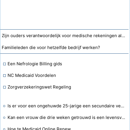
Zijn ouders verantwoordelijk voor medische rekeningen als een 20-jarige in de staat New York zonder verzekering is?
Familieleden die voor hetzelfde bedrijf werken?
Een Nefrologie Billing gids
NC Medicaid Voordelen
Zorgverzekeringswet Regeling
Is er voor een ongehuwde 25-jarige een secundaire verzekering beschikbaar om de 20 procent te dekken die niet onder de collectieve polis valt?
Kan een vrouw die drie weken getrouwd is een levensverzekering afsluiten?
Hoe te Medicaid Online Renew