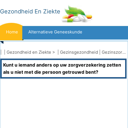
Gezondheid En Ziekte
Home
Alternatieve Geneeskunde
Beten En Steken
Kanker
| |
Gezondheid en Ziekte
> |
Gezinsgezondheid
|
Gezinszorgverzekering
Kunt u iemand anders op uw zorgverzekering zetten
Aandoeningen En Behandelingen
Mond- En Tandzorg
als u niet met die persoon getrouwd bent?
Dieet En Voeding
Gezinsgezondheid
Zorgsector
Geestelijke Gezondheid
Volksgezondheid En Veiligheid
Operaties
Gezondheid