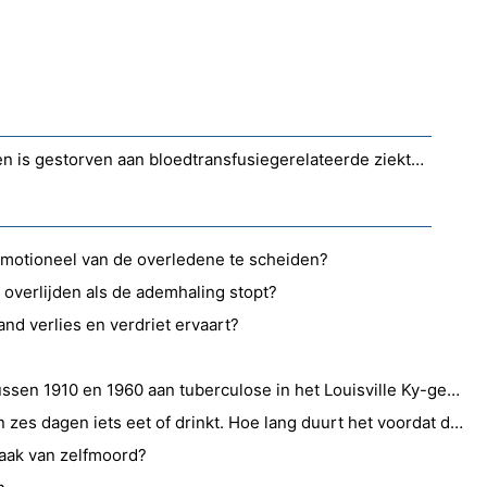
Hoeveel procent van de mensen is gestorven aan bloedtransfusiegerelateerde ziekten?
motioneel van de overledene te scheiden?
r overlijden als de ademhaling stopt?
and verlies en verdriet ervaart?
Hoeveel mensen stierven tussen 1910 en 1960 aan tuberculose in het Louisville Ky-gebied?
Wat gebeurt er als iemand in zes dagen iets eet of drinkt. Hoe lang duurt het voordat dit tot de dood kan leiden. Tot nu toe voelen ze zich prima zonder water en voedsel.?
zaak van zelfmoord?