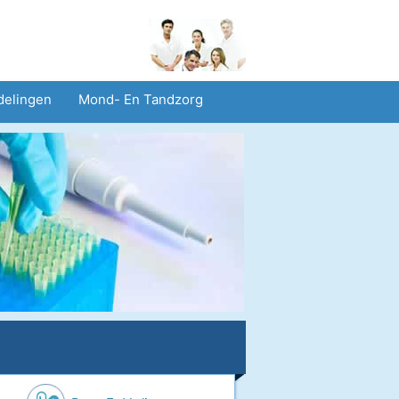
delingen
Mond- En Tandzorg
heid En Veiligheid
Operaties