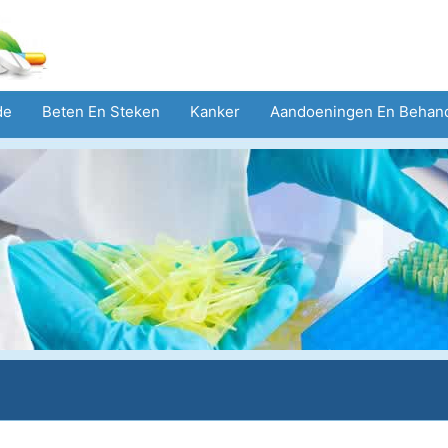
de
Beten En Steken
Kanker
Aandoeningen En Behan
eid
Zorgsector
Geestelijke Gezondheid
Volksgezond