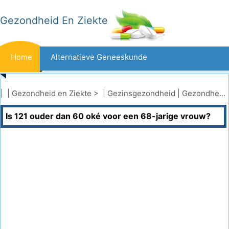
Gezondheid En Ziekte
Home
Alternatieve Geneeskunde
Beten En Steken
Kanker
| |
Gezondheid en Ziekte
> |
Gezinsgezondheid
|
Gezondheid van senioren
Is 121 ouder dan 60 oké voor een 68-jarige vrouw?
Aandoeningen En Behandelingen
Mond- En Tandzorg
Dieet En Voeding
Gezinsgezondheid
Zorgsector
Geestelijke Gezondheid
Volksgezondheid En Veiligheid
Operaties
Gezondheid