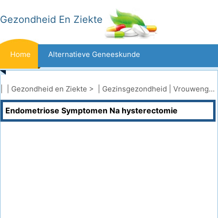
Gezondheid En Ziekte
Home
Alternatieve Geneeskunde
Beten En Steken
Kanker
| |
Gezondheid en Ziekte
> |
Gezinsgezondheid
|
Vrouwengezondheid
Endometriose Symptomen Na hysterectomie
Aandoeningen En Behandelingen
Mond- En Tandzorg
Dieet En Voeding
Gezinsgezondheid
Zorgsector
Geestelijke Gezondheid
Volksgezondheid En Veiligheid
Operaties
Gezondheid