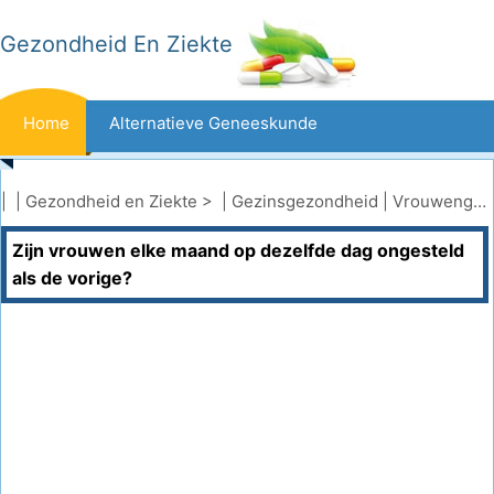
Gezondheid En Ziekte
Home
Alternatieve Geneeskunde
Beten En Steken
Kanker
| |
Gezondheid en Ziekte
> |
Gezinsgezondheid
|
Vrouwengezondheid
Zijn vrouwen elke maand op dezelfde dag ongesteld
Aandoeningen En Behandelingen
Mond- En Tandzorg
als de vorige?
Dieet En Voeding
Gezinsgezondheid
Zorgsector
Geestelijke Gezondheid
Volksgezondheid En Veiligheid
Operaties
Gezondheid