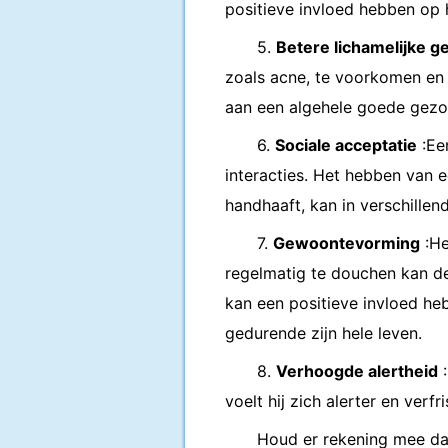
positieve invloed hebben op h
5.
Betere lichamelijke 
zoals acne, te voorkomen en h
aan een algehele goede gezond
6.
Sociale acceptatie
:Een
interacties. Het hebben van
handhaaft, kan in verschille
7.
Gewoontevorming
:He
regelmatig te douchen kan de
kan een positieve invloed h
gedurende zijn hele leven.
8.
Verhoogde alertheid
:
voelt hij zich alerter en ver
Houd er rekening mee dat 