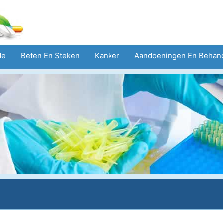
de
Beten En Steken
Kanker
Aandoeningen En Behan
eid
Zorgsector
Geestelijke Gezondheid
Volksgezond