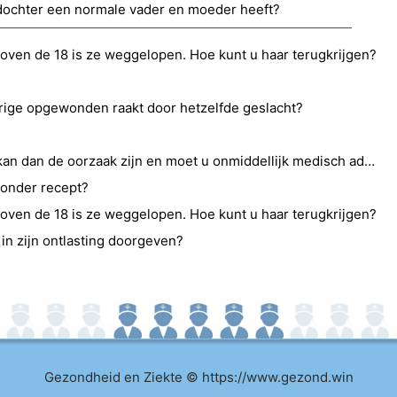
e dochter een normale vader en moeder heeft?
oven de 18 is ze weggelopen. Hoe kunt u haar terugkrijgen?
arige opgewonden raakt door hetzelfde geslacht?
Als uw peuter niet eet, wat kan dan de oorzaak zijn en moet u onmiddellijk medisch advies inwinnen?
onder recept?
oven de 18 is ze weggelopen. Hoe kunt u haar terugkrijgen?
 in zijn ontlasting doorgeven?
Gezondheid en Ziekte © https://www.gezond.win