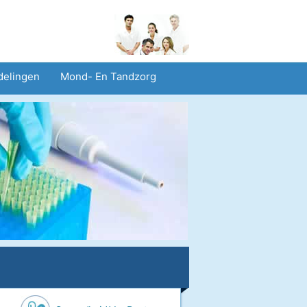
delingen
Mond- En Tandzorg
heid En Veiligheid
Operaties