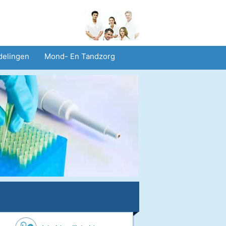
delingen
Mond- En Tandzorg
heid En Veiligheid
Operaties