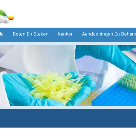
de
Beten En Steken
Kanker
Aandoeningen En Behan
eid
Zorgsector
Geestelijke Gezondheid
Volksgezond