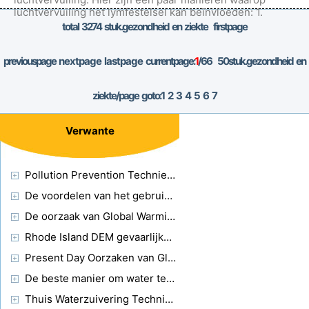
luchtvervuiling het lymfestelsel kan beïnvloeden: 1.
Inademing van verontreinigende stoffe
total
3274
stuk.gezondheid en ziekte firstpage
previouspage
nextpage
lastpage
currentpage:
1
/66
50
stuk.gezondheid en
ziekte/page goto:
1
2
3
4
5
6
7
Verwante
Pollution Prevention Technieken
De voordelen van het gebruik van de wind voor elektriciteit
De oorzaak van Global Warming
Rhode Island DEM gevaarlijke stoffen en gevaarlijke afvalstoffen Voorschriften
Present Day Oorzaken van Global Warming
De beste manier om water te zuiveren
Thuis Waterzuivering Technieken