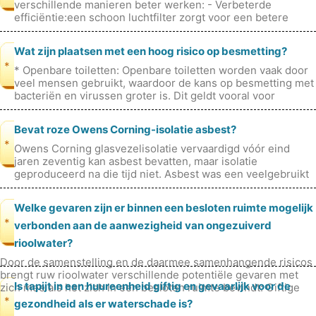
verschillende manieren beter werken: - Verbeterde
efficiëntie:een schoon luchtfilter zorgt voor een betere
luchtstroom door de airco
Wat zijn plaatsen met een hoog risico op besmetting?
*
* Openbare toiletten: Openbare toiletten worden vaak door
veel mensen gebruikt, waardoor de kans op besmetting met
bacteriën en virussen groter is. Dit geldt vooral voor
gebieden met veel ve
Bevat roze Owens Corning-isolatie asbest?
*
Owens Corning glasvezelisolatie vervaardigd vóór eind
jaren zeventig kan asbest bevatten, maar isolatie
geproduceerd na die tijd niet. Asbest was een veelgebruikt
ingrediënt in bouwmateriale
Welke gevaren zijn er binnen een besloten ruimte mogelijk
*
verbonden aan de aanwezigheid van ongezuiverd
rioolwater?
Door de samenstelling en de daarmee samenhangende risicos
brengt ruw rioolwater verschillende potentiële gevaren met
Is tapijt in een huureenheid giftig en gevaarlijk voor de
zich mee als het zich in een besloten ruimte bevindt: Giftige
gassen: Bi
*
gezondheid als er waterschade is?