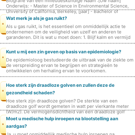
Biografie van een milieudeskundige Naam :[Uw naam]
Onderwijs: - Master of Science in Environmental Science,
University of California, Berkeley, [jaar] - Bachelor of
Science in milieus
Wat merk je als je gas ruikt?
*
Als u gas ruikt, is het essentieel om onmiddellijk actie te
ondernemen om de veiligheid van uzelf en anderen te
garanderen. Dit is wat u moet doen: 1. Blijf kalm en vermijd
paniek :Blijf ka
Kunt u mij een zin geven op basis van epidemiologie?
*
De epidemioloog bestudeerde de uitbraak van de ziekte om
de verspreiding ervan te begrijpen en strategieën te
ontwikkelen om herhaling ervan te voorkomen.
Hoe sterk zijn draadloze golven en zullen deze de
*
gezondheid schaden?
Hoe sterk zijn draadloze golven? De sterkte van een
draadloze golf wordt gemeten in watt per vierkante meter
(W/m2). De vermogensdichtheid van een draadloze golf
neemt af met het kwadraat
Moet u medische hulp inroepen na blootstelling aan
*
aardgas?
Ja, u moet onmiddellijk medische hulp inroepen na