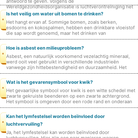
antwoord te geven. Volgens de
Wereldgezondheidsorganisatie is luchtverontreiniging het
grootste milieurisico voor de gezondheid. In 2016
Is het veilig om water uit bomen te drinken?
*
Het hangt ervan af. Sommige bomen, zoals berken,
esdoorns en kokospalmen, hebben een drinkbare vloeistof
die sap wordt genoemd, maar het drinken van
verontreinigde vloeistof kan tot ernstige
Hoe is asbest een milieuprobleem?
*
Asbest, een natuurlijk voorkomend vezelachtig mineraal,
werd ooit veel gebruikt in verschillende industrieën
vanwege zijn hittebestendigheid en duurzaamheid. Het
wijdverbreide gebruik ervan
Wat is het gevarensymbool voor kwik?
*
Het gevaarlijke symbool voor kwik is een witte schedel met
zwarte gekruiste beenderen op een zwarte achtergrond.
Het symbool is omgeven door een rode rand en onderaan
staan ​​de woorden Kwik
Kan het lymfestelsel worden beïnvloed door
*
luchtvervuiling?
Ja, het lymfestelsel kan worden beïnvloed door
luchtvervuiling. Hier zijn een paar manieren waarop