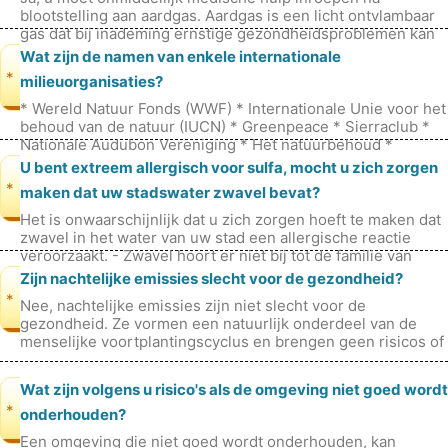
blootstelling aan aardgas. Aardgas is een licht ontvlambaar
gas dat bij inademing ernstige gezondheidsproblemen kan
veroorzaken. Symptomen v
Wat zijn de namen van enkele internationale
*
milieuorganisaties?
* Wereld Natuur Fonds (WWF) * Internationale Unie voor het
behoud van de natuur (IUCN) * Greenpeace * Sierraclub *
Nationale Audubon Vereniging * Het natuurbehoud *
Aardrechtvaardighei
U bent extreem allergisch voor sulfa, mocht u zich zorgen
*
maken dat uw stadswater zwavel bevat?
Het is onwaarschijnlijk dat u zich zorgen hoeft te maken dat
zwavel in het water van uw stad een allergische reactie
veroorzaakt. - Zwavel hoort er niet bij tot de familie van
sulfamedicij
Zijn nachtelijke emissies slecht voor de gezondheid?
*
Nee, nachtelijke emissies zijn niet slecht voor de
gezondheid. Ze vormen een natuurlijk onderdeel van de
menselijke voortplantingscyclus en brengen geen risicos of
negatieve gevolgen met zic
Wat zijn volgens u risico's als de omgeving niet goed wordt
*
onderhouden?
Een omgeving die niet goed wordt onderhouden, kan