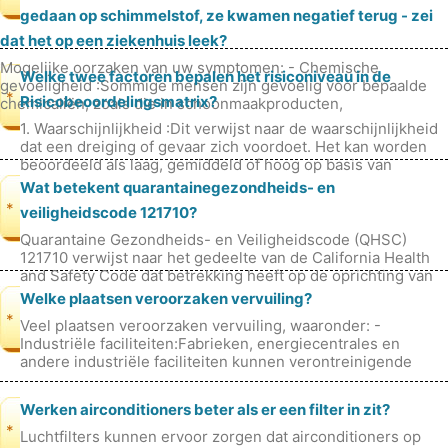
gedaan op schimmelstof, ze kwamen negatief terug - zei
dat het op een ziekenhuis leek?
Mogelijke oorzaken van uw symptomen: - Chemische
Welke twee factoren bepalen het risiconiveau in de
gevoeligheid :Sommige mensen zijn gevoelig voor bepaalde
*
Risicobeoordelingsmatrix?
chemicaliën, zoals die in schoonmaakproducten,
luchtverfrissers of bouwmaterialen.
1. Waarschijnlijkheid :Dit verwijst naar de waarschijnlijkheid
dat een dreiging of gevaar zich voordoet. Het kan worden
beoordeeld als laag, gemiddeld of hoog op basis van
historische gegeve
Wat betekent quarantainegezondheids- en
*
veiligheidscode 121710?
Quarantaine Gezondheids- en Veiligheidscode (QHSC)
121710 verwijst naar het gedeelte van de California Health
and Safety Code dat betrekking heeft op de oprichting van
een quarantainestation
Welke plaatsen veroorzaken vervuiling?
*
Veel plaatsen veroorzaken vervuiling, waaronder: -
Industriële faciliteiten:Fabrieken, energiecentrales en
andere industriële faciliteiten kunnen verontreinigende
stoffen vrijgeven in de lu
Werken airconditioners beter als er een filter in zit?
*
Luchtfilters kunnen ervoor zorgen dat airconditioners op