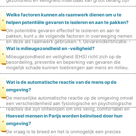
gezondheid en veiligheid inderdaad van groot belang zijn
voor alle individuen en
Welke factoren kunnen als raamwerk dienen om u te
*
helpen potentiële gevaren te isoleren en aan te pakken?
Om potentiële gevaren effectief te isoleren en aan te
pakken, kunt u de volgende factoren in overweging nemen
en deze als raamwerk gebruiken: 1. Gevarenidentificatie: -
Inventarisatie van
Wat is milieugezondheid en -veiligheid?
*
Milieugezondheid en veiligheid (EHS) richt zich op de
beoordeling, preventie en beperking van gevaren die
mogelijk schade kunnen toebrengen aan mens en milieu.
EHS is een multidisciplinair v
Wat is de automatische reactie van de mens op de
*
omgeving?
De menselijke automatische reactie op de omgeving omvat
een verscheidenheid aan fysiologische en psychologische
reacties die zijn ontworpen om ons veilig, comfortabel en
gezond te houden. De
Hoeveel mensen in Parijs worden beïnvloed door hun
*
omgeving?
De vraag is te breed en het is onmogelijk een precies