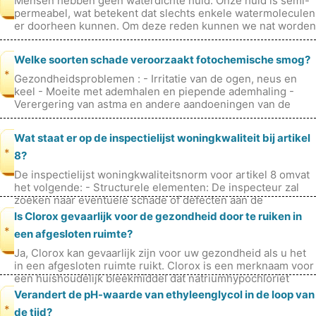
Mensen hebben geen waterdichte huid. Onze huid is semi-
permeabel, wat betekent dat slechts enkele watermoleculen
er doorheen kunnen. Om deze reden kunnen we nat worden
als we worden blootges
Welke soorten schade veroorzaakt fotochemische smog?
*
Gezondheidsproblemen : - Irritatie van de ogen, neus en
keel - Moeite met ademhalen en piepende ademhaling -
Verergering van astma en andere aandoeningen van de
luchtwegen - Verhoogd ris
Wat staat er op de inspectielijst woningkwaliteit bij artikel
*
8?
De inspectielijst woningkwaliteitsnorm voor artikel 8 omvat
het volgende: - Structurele elementen: De inspecteur zal
zoeken naar eventuele schade of defecten aan de
fundering, muren, dak en
Is Clorox gevaarlijk voor de gezondheid door te ruiken in
*
een afgesloten ruimte?
Ja, Clorox kan gevaarlijk zijn voor uw gezondheid als u het
in een afgesloten ruimte ruikt. Clorox is een merknaam voor
een huishoudelijk bleekmiddel dat natriumhypochloriet
(NaClO) als ho
Verandert de pH-waarde van ethyleenglycol in de loop van
*
de tijd?