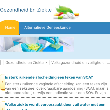
Gezondheid En Ziekte
Home
Alternatieve Geneeskunde
Beten En Steken
Kanker
Aandoeningen En Behandelingen
Mond- En Tandzorg
| |
Gezondheid en Ziekte
> |
Volksgezondheid en veiligheid
|
M
Dieet En Voeding
Gezinsgezondheid
Zorgsector
Is sterk ruikende afscheiding een teken van SOA?
*
Een sterk ruikende vaginale afscheiding kan een teken zijn
van een seksueel overdraagbare aandoening (SOA), maar is
Geestelijke Gezondheid
Volksgezondheid En Veiligheid
niet noodzakelijkerwijs een indicatie voor een SOA. Er zijn
veel andere oo
Welke ziekte wordt veroorzaakt door vuil water met een
Operaties
Gezondheid
*