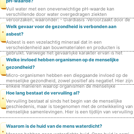
pH-waarde?
Vuil water met een onevenwichtige pH-waarde kan
verschillende door water overgedragen ziekten
veroorzaken, waaronder: - Giardiasis :Veroorzaakt door de
protozoaire parasiet *Giardia intesti
Welk gevaar voor de gezondheid is verbonden aan
*
asbest?
Asbest is een vezelachtig mineraal dat in een
verscheidenheid aan bouwmaterialen en producten is
gebruikt. Vanwege het gevaarlijke karakter ervan is het
gebruik ervan in veel landen echter a
Welke invloed hebben organismen op de menselijke
*
gezondheid?
Micro-organismen hebben een diepgaande invloed op de
menselijke gezondheid, zowel positief als negatief. Hier zijn
enkele manieren waarop organismen de menselijke
gezondheid beïnvloeden: Po
Hoe lang bestaat de vervuiling al?
*
Vervuiling bestaat al sinds het begin van de menselijke
geschiedenis, maar is toegenomen met de ontwikkeling van
menselijke samenlevingen. Hier is een tijdlijn van vervuiling
door de geschie
Waarom is de huid van de mens waterdicht?
*