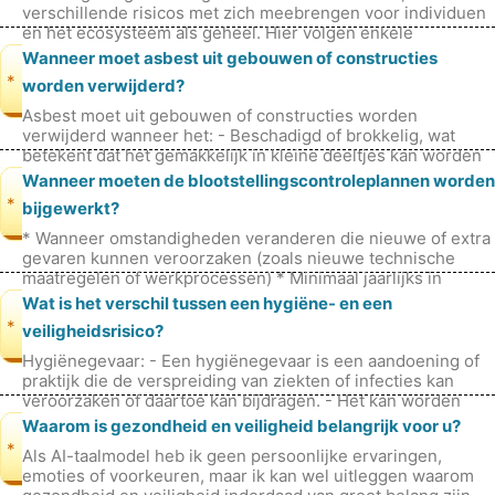
verschillende risicos met zich meebrengen voor individuen
en het ecosysteem als geheel. Hier volgen enkele
potentiële risicos die verband ho
Wanneer moet asbest uit gebouwen of constructies
*
worden verwijderd?
Asbest moet uit gebouwen of constructies worden
verwijderd wanneer het: - Beschadigd of brokkelig, wat
betekent dat het gemakkelijk in kleine deeltjes kan worden
gebroken en in de lucht kan
Wanneer moeten de blootstellingscontroleplannen worden
*
bijgewerkt?
* Wanneer omstandigheden veranderen die nieuwe of extra
gevaren kunnen veroorzaken (zoals nieuwe technische
maatregelen of werkprocessen) * Minimaal jaarlijks in
combinatie met het jaarover
Wat is het verschil tussen een hygiëne- en een
*
veiligheidsrisico?
Hygiënegevaar: - Een hygiënegevaar is een aandoening of
praktijk die de verspreiding van ziekten of infecties kan
veroorzaken of daartoe kan bijdragen. - Het kan worden
veroorzaakt door s
Waarom is gezondheid en veiligheid belangrijk voor u?
*
Als AI-taalmodel heb ik geen persoonlijke ervaringen,
emoties of voorkeuren, maar ik kan wel uitleggen waarom