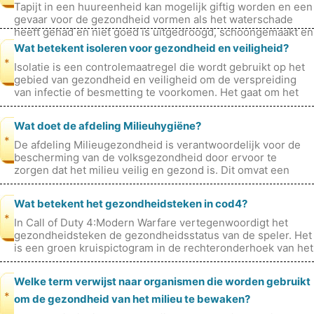
Tapijt in een huureenheid kan mogelijk giftig worden en een
gevaar voor de gezondheid vormen als het waterschade
heeft gehad en niet goed is uitgedroogd, schoongemaakt en
ontsmet. Door water
Wat betekent isoleren voor gezondheid en veiligheid?
*
Isolatie is een controlemaatregel die wordt gebruikt op het
gebied van gezondheid en veiligheid om de verspreiding
van infectie of besmetting te voorkomen. Het gaat om het
scheiden van perso
Wat doet de afdeling Milieuhygiëne?
*
De afdeling Milieugezondheid is verantwoordelijk voor de
bescherming van de volksgezondheid door ervoor te
zorgen dat het milieu veilig en gezond is. Dit omvat een
breed scala aan activiteit
Wat betekent het gezondheidsteken in cod4?
*
In Call of Duty 4:Modern Warfare vertegenwoordigt het
gezondheidsteken de gezondheidsstatus van de speler. Het
is een groen kruispictogram in de rechteronderhoek van het
scherm. Het gezondhe
Welke term verwijst naar organismen die worden gebruikt
*
om de gezondheid van het milieu te bewaken?