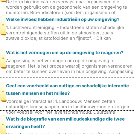
De term bio-indicatoren verwijst naar organismen die
worden gebruikt om de gezondheid van een omgeving te
monitoren. Bio-indicatoren (soorten, organismen of
groepen organismen) kunnen worden
Welke invloed hebben industrieën op uw omgeving?
*
1. Luchtverontreiniging: - Industrieën stoten schadelijke
verontreinigende stoffen uit in de atmosfeer, zoals
zwaveldioxide, stikstofoxiden en fijnstof. - Dit kan
luchtwegaandoeningen, har
Wat is het vermogen om op de omgeving te reageren?
*
Aanpassing is het vermogen om op de omgeving te
reageren. Het is het proces waarbij organismen veranderen
om beter te kunnen overleven in hun omgeving. Aanpassing
kan over vele generaties pl
Geef een voorbeeld van nuttige en schadelijke interactie
*
tussen mensen en het milieu?
Voordelige interacties: 1. Landbouw: Mensen zetten
natuurlijke landschappen om in landbouwgrond en zorgen
voor voedsel voor het levensonderhoud. Duurzame
landbouwpraktijken, zoals vruchtwi
Wat is de biografie van een milieudeskundige die twee
*
ervaringen heeft?