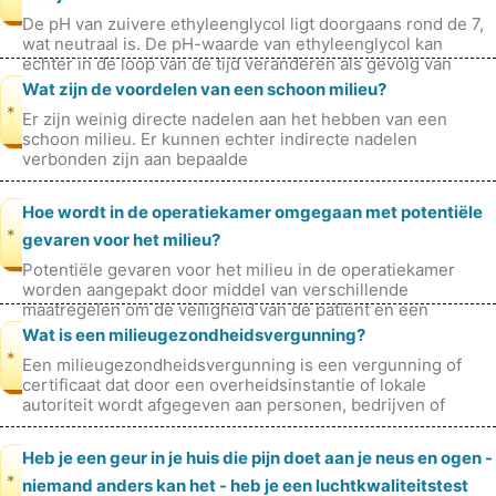
De pH van zuivere ethyleenglycol ligt doorgaans rond de 7,
wat neutraal is. De pH-waarde van ethyleenglycol kan
echter in de loop van de tijd veranderen als gevolg van
verschillende factoren
Wat zijn de voordelen van een schoon milieu?
*
Er zijn weinig directe nadelen aan het hebben van een
schoon milieu. Er kunnen echter indirecte nadelen
verbonden zijn aan bepaalde
milieubeschermingsmaatregelen. Enkele voorbeelden zijn: 1
Hoe wordt in de operatiekamer omgegaan met potentiële
*
gevaren voor het milieu?
Potentiële gevaren voor het milieu in de operatiekamer
worden aangepakt door middel van verschillende
maatregelen om de veiligheid van de patiënt en een
gecontroleerde omgeving te garanderen
Wat is een milieugezondheidsvergunning?
*
Een milieugezondheidsvergunning is een vergunning of
certificaat dat door een overheidsinstantie of lokale
autoriteit wordt afgegeven aan personen, bedrijven of
organisaties die zich bezigho
Heb je een geur in je huis die pijn doet aan je neus en ogen -
*
niemand anders kan het - heb je een luchtkwaliteitstest