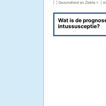
| |
Gezondheid en Ziekte
> |
V
Wat is de prognos
intussusceptie?