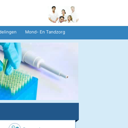
delingen
Mond- En Tandzorg
heid En Veiligheid
Operaties