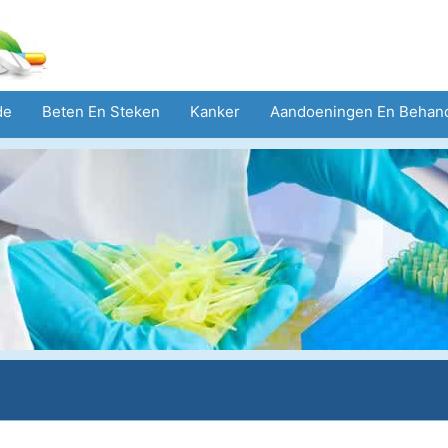
de
Beten En Steken
Kanker
Aandoeningen En Behan
eid
Zorgsector
Geestelijke Gezondheid
Volksgezond