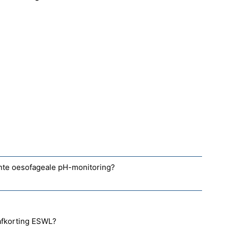
ante oesofageale pH-monitoring?
afkorting ESWL?