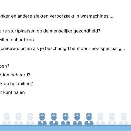
Kan de zwarte schimmel die kanker en andere ziekten veroorzaakt in wasmachines voorkomen?
aire stortplaatsen op de menselijke gezondheid?
llen dat het kon
Moet je de hele campagne opnieuw starten als je beschadigd bent door een speciaal geïnfecteerd hoofdstuk of kun je nog steeds niets bereiken in Left 4 Dead?
oen?
orden beheerd?
k op het milieu?
r kunt halen