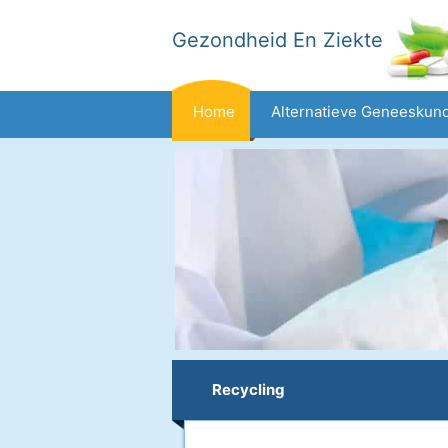
Gezondheid En Ziekte
Home
Alternatieve Geneeskun
Dieet En Voeding
Gezinsgezondh
Gezondheid
Recycling