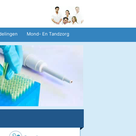
delingen
Mond- En Tandzorg
heid En Veiligheid
Operaties