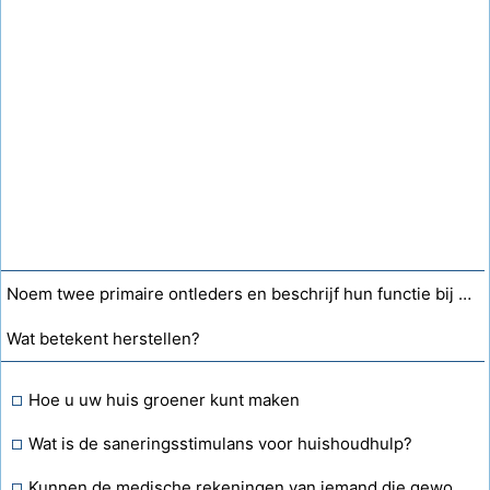
Noem twee primaire ontleders en beschrijf hun functie bij het recyclen van levensmaterialen?
Wat betekent herstellen?
Hoe u uw huis groener kunt maken
Wat is de saneringsstimulans voor huishoudhulp?
Kunnen de medische rekeningen van iemand die gewond is geraakt op uw eigendom worden gedekt door de huiseigenarenverzekering?