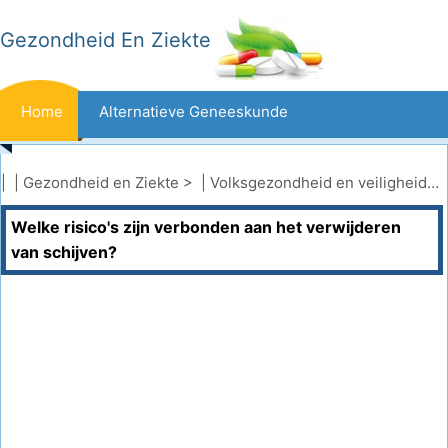
Gezondheid En Ziekte
Home
Alternatieve Geneeskunde
Beten En Steken
Kanker
| |
Gezondheid en Ziekte
> |
Volksgezondheid en veiligheid
|
R
Welke risico's zijn verbonden aan het verwijderen
Aandoeningen En Behandelingen
Mond- En Tandzorg
van schijven?
Dieet En Voeding
Gezinsgezondheid
Zorgsector
Geestelijke Gezondheid
Volksgezondheid En Veiligheid
Operaties
Gezondheid