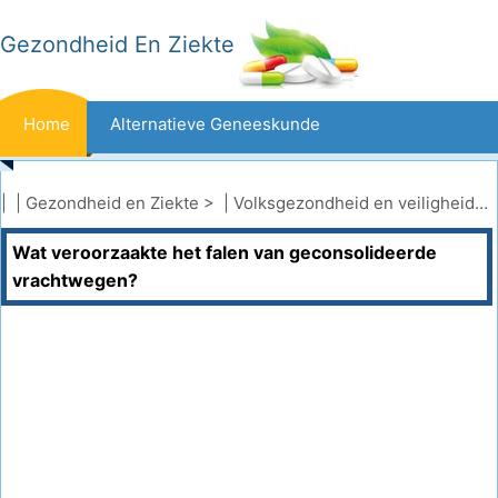
Gezondheid En Ziekte
Home
Alternatieve Geneeskunde
Beten En Steken
Kanker
| |
Gezondheid en Ziekte
> |
Volksgezondheid en veiligheid
|
V
Wat veroorzaakte het falen van geconsolideerde
Aandoeningen En Behandelingen
Mond- En Tandzorg
vrachtwegen?
Dieet En Voeding
Gezinsgezondheid
Zorgsector
Geestelijke Gezondheid
Volksgezondheid En Veiligheid
Operaties
Gezondheid