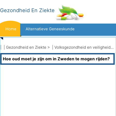
Gezondheid En Ziekte
Home
Alternatieve Geneeskunde
Beten En Steken
Kanker
| |
Gezondheid en Ziekte
> |
Volksgezondheid en veiligheid
|
V
Hoe oud moet je zijn om in Zweden te mogen rijden?
Aandoeningen En Behandelingen
Mond- En Tandzorg
Dieet En Voeding
Gezinsgezondheid
Zorgsector
Geestelijke Gezondheid
Volksgezondheid En Veiligheid
Operaties
Gezondheid