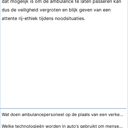
dat mogelijk is om de ambulance te laten passeren kan
dus de veiligheid vergroten en blijk geven van een
attente rij-ethiek tijdens noodsituaties.
Wat doen ambulancepersoneel op de plaats van een verkeersongeval als er een hond in de auto zit?
Welke technologieën worden in auto's gebruikt om mensen met een dwarslaesie of verlamming te helpen autorijden?