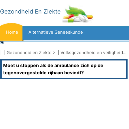
Gezondheid En Ziekte
Home
Alternatieve Geneeskunde
Beten En Steken
Kanker
| |
Gezondheid en Ziekte
> |
Volksgezondheid en veiligheid
|
V
Moet u stoppen als de ambulance zich op de
Aandoeningen En Behandelingen
Mond- En Tandzorg
tegenovergestelde rijbaan bevindt?
Dieet En Voeding
Gezinsgezondheid
Zorgsector
Geestelijke Gezondheid
Volksgezondheid En Veiligheid
Operaties
Gezondheid