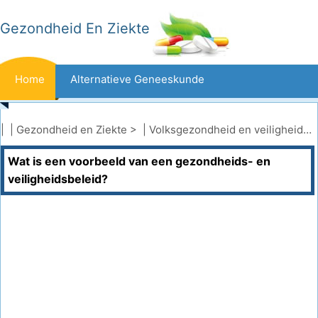
Gezondheid En Ziekte
Home
Alternatieve Geneeskunde
Beten En Steken
Kanker
| |
Gezondheid en Ziekte
> |
Volksgezondheid en veiligheid
|
Wat is een voorbeeld van een gezondheids- en
Aandoeningen En Behandelingen
Mond- En Tandzorg
veiligheidsbeleid?
Dieet En Voeding
Gezinsgezondheid
Zorgsector
Geestelijke Gezondheid
Volksgezondheid En Veiligheid
Operaties
Gezondheid