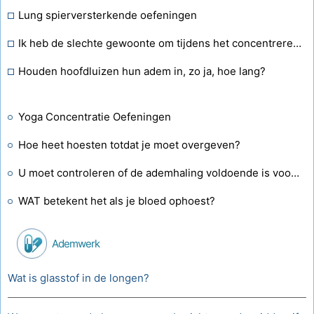
Lung spierversterkende oefeningen
Ik heb de slechte gewoonte om tijdens het concentreren mijn adem in te houden en word dan erg duizelig en misselijk. Hoe kan ik hiermee stoppen?
Houden hoofdluizen hun adem in, zo ja, hoe lang?
Yoga Concentratie Oefeningen
Hoe heet hoesten totdat je moet overgeven?
U moet controleren of de ademhaling voldoende is voordat u een bewusteloos volwassen slachtoffer beademt. Doe dit door te kijken of de borstkas omhoog gaat en de luchtstroom door de neus of mond te voelen. Wat nog meer?
WAT betekent het als je bloed ophoest?
Ademwerk
Wat is glasstof in de longen?