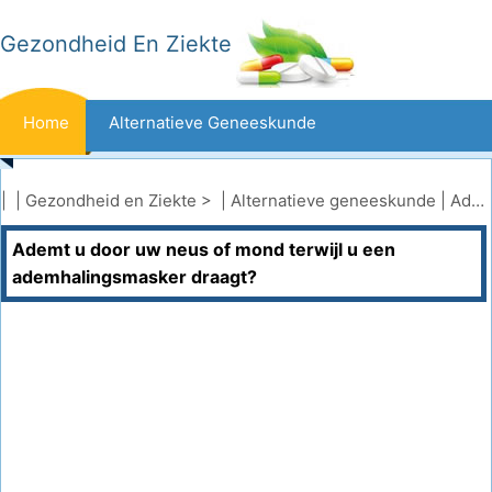
Gezondheid En Ziekte
Home
Alternatieve Geneeskunde
Beten En Steken
Kanker
| |
Gezondheid en Ziekte
> |
Alternatieve geneeskunde
|
Ademwerk
Ademt u door uw neus of mond terwijl u een
Aandoeningen En Behandelingen
Mond- En Tandzorg
ademhalingsmasker draagt?
Dieet En Voeding
Gezinsgezondheid
Zorgsector
Geestelijke Gezondheid
Volksgezondheid En Veiligheid
Operaties
Gezondheid