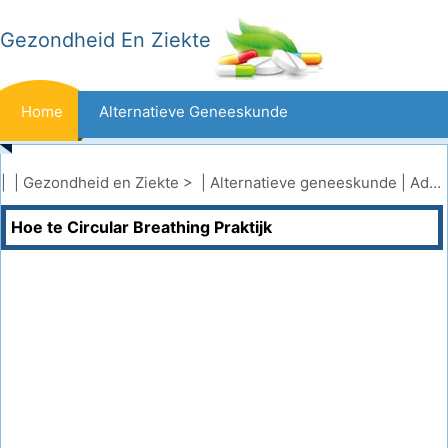
Gezondheid En Ziekte
Home
Alternatieve Geneeskunde
Beten En Steken
Kanker
| |
Gezondheid en Ziekte
> |
Alternatieve geneeskunde
|
Ademwerk
Hoe te Circular Breathing Praktijk
Aandoeningen En Behandelingen
Mond- En Tandzorg
Dieet En Voeding
Gezinsgezondheid
Zorgsector
Geestelijke Gezondheid
Volksgezondheid En Veiligheid
Operaties
Gezondheid