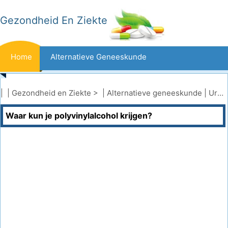
Gezondheid En Ziekte
Home
Alternatieve Geneeskunde
Beten En Steken
Kanker
| |
Gezondheid en Ziekte
> |
Alternatieve geneeskunde
|
Urinetherapie
Waar kun je polyvinylalcohol krijgen?
Aandoeningen En Behandelingen
Mond- En Tandzorg
Dieet En Voeding
Gezinsgezondheid
Zorgsector
Geestelijke Gezondheid
Volksgezondheid En Veiligheid
Operaties
Gezondheid