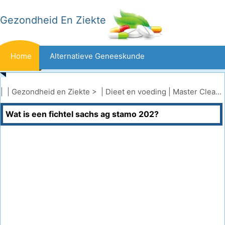
Gezondheid En Ziekte
Home
Alternatieve Geneeskunde
Beten En Steken
Kanker
| |
Gezondheid en Ziekte
> |
Dieet en voeding
|
Master Cleanse
Wat is een fichtel sachs ag stamo 202?
Aandoeningen En Behandelingen
Mond- En Tandzorg
Dieet En Voeding
Gezinsgezondheid
Zorgsector
Geestelijke Gezondheid
Volksgezondheid En Veiligheid
Operaties
Gezondheid