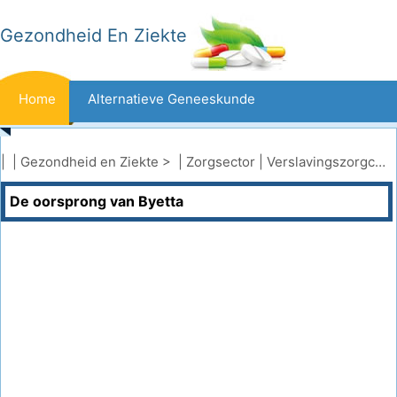
Gezondheid En Ziekte
Home
Alternatieve Geneeskunde
Beten En Steken
Kanker
| |
Gezondheid en Ziekte
> |
Zorgsector
|
Verslavingszorgcentra
De oorsprong van Byetta
Aandoeningen En Behandelingen
Mond- En Tandzorg
Dieet En Voeding
Gezinsgezondheid
Zorgsector
Geestelijke Gezondheid
Volksgezondheid En Veiligheid
Operaties
Gezondheid