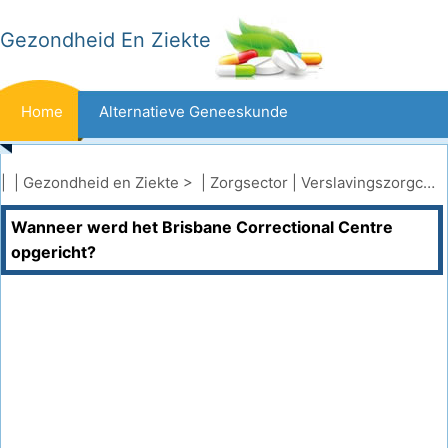
Gezondheid En Ziekte
Home
Alternatieve Geneeskunde
Beten En Steken
Kanker
| |
Gezondheid en Ziekte
> |
Zorgsector
|
Verslavingszorgcentra
Wanneer werd het Brisbane Correctional Centre
Aandoeningen En Behandelingen
Mond- En Tandzorg
opgericht?
Dieet En Voeding
Gezinsgezondheid
Zorgsector
Geestelijke Gezondheid
Volksgezondheid En Veiligheid
Operaties
Gezondheid