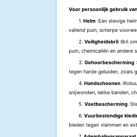
Voor persoonlijk gebruik va
1.
Helm
:Een stevige hel
vallend puin, scherpe voorwe
2.
Veiligheidsbril
:Bril o
puin, chemicaliën en andere s
3.
Gehoorbescherming
:
tegen harde geluiden, zoals 
4.
Handschoenen
:Robuu
snijwonden, lekke banden, che
5.
Voetbescherming
:Ste
6.
Vuurbestendige kledi
bieden tegen vlammen en extr
7.
Ademhalingsapparaat