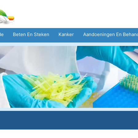
de
Beten En Steken
Kanker
Aandoeningen En Behan
eid
Zorgsector
Geestelijke Gezondheid
Volksgezond