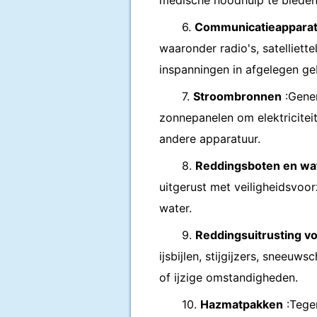
medische noodhulp te bieden
6.
Communicatieappara
waaronder radio's, satelliett
inspanningen in afgelegen ge
7.
Stroombronnen
:Gener
zonnepanelen om elektricitei
andere apparatuur.
8.
Reddingsboten en wa
uitgerust met veiligheidsvoor
water.
9.
Reddingsuitrusting vo
ijsbijlen, stijgijzers, sneeu
of ijzige omstandigheden.
10.
Hazmatpakken
:Tege