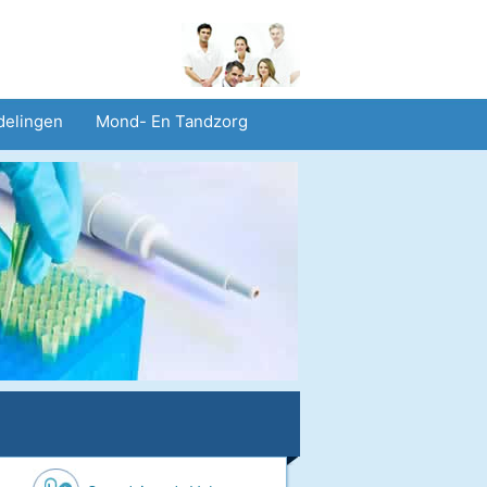
delingen
Mond- En Tandzorg
heid En Veiligheid
Operaties