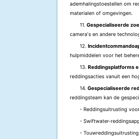
ademhalingstoestellen om re
materialen of omgevingen.
11.
Gespecialiseerde zo
camera's en andere technolo
12.
Incidentcommandoap
hulpmiddelen voor het behere
13.
Reddingsplatforms e
reddingsacties vanuit een ho
14.
Gespecialiseerde red
reddingsteam kan de gespecial
- Reddingsuitrusting voo
- Swiftwater-reddingsap
- Touwreddingsuitrusting