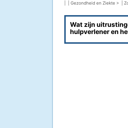
| |
Gezondheid en Ziekte
> |
Z
Wat zijn uitrustin
hulpverlener en h