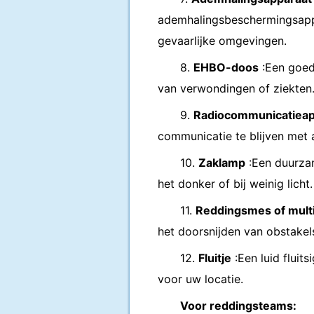
ademhalingsbeschermingsappa
gevaarlijke omgevingen.
8.
EHBO-doos
:Een goed
van verwondingen of ziekten
9.
Radiocommunicatieap
communicatie te blijven met 
10.
Zaklamp
:Een duurzam
het donker of bij weinig licht.
11.
Reddingsmes of multi
het doorsnijden van obstakels
12.
Fluitje
:Een luid fluit
voor uw locatie.
Voor reddingsteams: