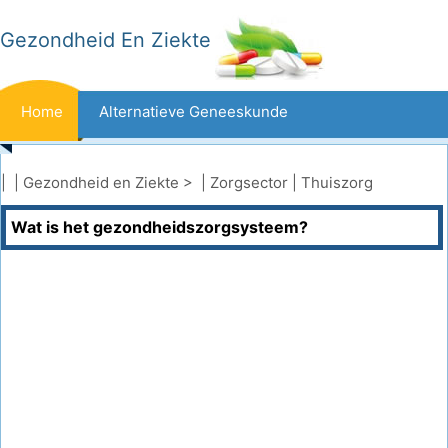
Gezondheid En Ziekte
Home
Alternatieve Geneeskunde
Beten En Steken
Kanker
| |
Gezondheid en Ziekte
> |
Zorgsector
|
Thuiszorg
Wat is het gezondheidszorgsysteem?
Aandoeningen En Behandelingen
Mond- En Tandzorg
Dieet En Voeding
Gezinsgezondheid
Zorgsector
Geestelijke Gezondheid
Volksgezondheid En Veiligheid
Operaties
Gezondheid