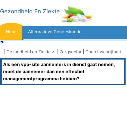
Gezondheid En Ziekte
Home
Alternatieve Geneeskunde
Beten En Steken
Kanker
| |
Gezondheid en Ziekte
> |
Zorgsector
|
Open inschrijfperiode (OEP)
Als een vpp-site aannemers in dienst gaat nemen,
Aandoeningen En Behandelingen
Mond- En Tandzorg
moet de aannemer dan een effectief
managementprogramma hebben?
Dieet En Voeding
Gezinsgezondheid
Zorgsector
Geestelijke Gezondheid
Volksgezondheid En Veiligheid
Operaties
Gezondheid