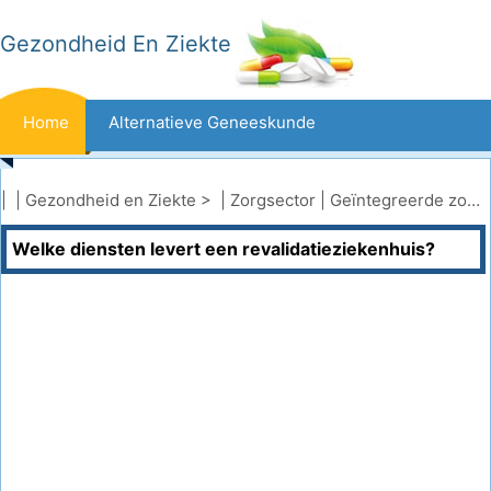
Gezondheid En Ziekte
Home
Alternatieve Geneeskunde
Beten En Steken
Kanker
| |
Gezondheid en Ziekte
> |
Zorgsector
|
Geïntegreerde zorg (managed care)
Welke diensten levert een revalidatieziekenhuis?
Aandoeningen En Behandelingen
Mond- En Tandzorg
Dieet En Voeding
Gezinsgezondheid
Zorgsector
Geestelijke Gezondheid
Volksgezondheid En Veiligheid
Operaties
Gezondheid