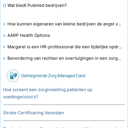
Wat biedt Pubmed bedrijven?
Hoe kunnen eigenaren van kleine bedrijven de angst voor delegatie overwinnen?
AARP Health Options
Margaret is een HR-professional die een tijdelijke opdracht vervult voor een klein ziekenhuis. Als onderdeel van haar rekruteringsinspanningen moet ze de competenties en kwalificaties 10?
Bevordering van rechten en overtuigingen in een zorgomgeving?
Geïntegreerde Zorg (managed Care)
Hoe screent een zorginstelling patiënten op
voedingsrisico's?
Stroke Certificering Vereisten