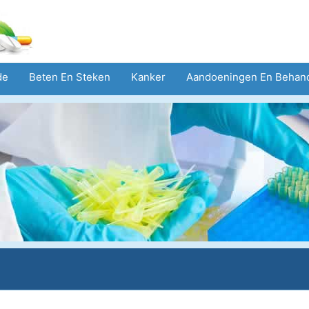
de
Beten En Steken
Kanker
Aandoeningen En Behan
eid
Zorgsector
Geestelijke Gezondheid
Volksgezond