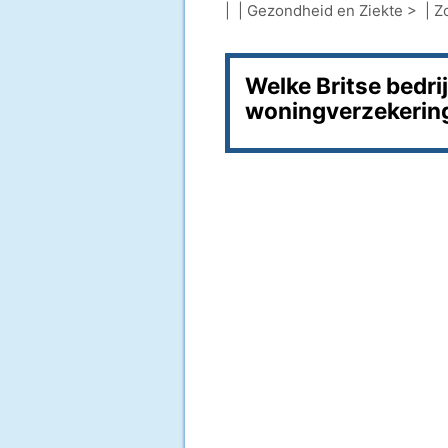
| |
Gezondheid en Ziekte
> |
Z
Welke Britse bedr
woningverzekering