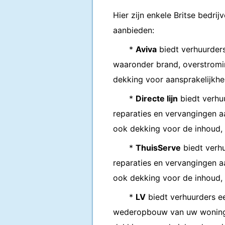
Hier zijn enkele Britse bedr
aanbieden:
*
Aviva
biedt verhuurders
waaronder brand, overstromin
dekking voor aansprakelijkhei
*
Directe lijn
biedt verhu
reparaties en vervangingen a
ook dekking voor de inhoud, 
*
ThuisServe
biedt verh
reparaties en vervangingen a
ook dekking voor de inhoud, 
*
LV
biedt verhuurders e
wederopbouw van uw woning a