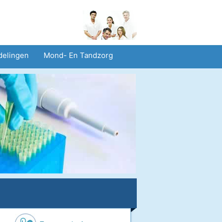
delingen
Mond- En Tandzorg
heid En Veiligheid
Operaties