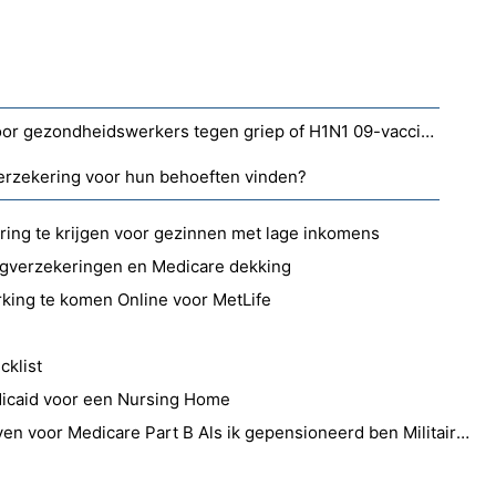
Moeten werkgevers betalen voor gezondheidswerkers tegen griep of H1N1 09-vaccins?
erzekering voor hun behoeften vinden?
ring te krijgen voor gezinnen met lage inkomens
gverzekeringen en Medicare dekking
king te komen Online voor MetLife
klist
dicaid voor een Nursing Home
Moet ik mijn familie Inschrijven voor Medicare Part B Als ik gepensioneerd ben Militaire Meer dan 65